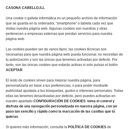
Zona de Piscina
CASONA CABELLO,S.L
Zonas Comunes
Una cookie o galleta informática es un pequeño archivo de información
que se guarda en tu ordenador, “smartphone” o tableta cada vez que
Entorno
visitas nuestra página web. Algunas cookies son nuestras y otras
pertenecen a empresas externas que prestan servicios para nuestra
página web.
Contacto
Las cookies pueden ser de varios tipos: las cookies técnicas son
necesarias para que nuestra página web pueda funcionar, no necesitan de
Calle Encina Nº 10, (
13249)
Ruidera,
Ciudad Real
tu autorización y son las únicas que tenemos activadas por defecto. Por
tanto, son las únicas cookies que estarán activas si solo pulsas el botón
ACEPTAR
.
+ 34 722567270
El resto de cookies sirven para mejorar nuestra página, para
personalizarla en base a tus preferencias, o para poder mostrarte
+ 34 655948356
publicidad ajustada a tus búsquedas, gustos e intereses personales. Todas
ellas las tenemos desactivadas por defecto, pero puedes activarlas en
casaruralmiradorderuidera@gmail.com
nuestro apartado
CONFIGURACIÓN DE COOKIES
:
toma el control y
disfruta de una navegación personalizada en nuestra página, con un
paso tan sencillo y rápido como la marcación de las casillas que tú
quieras
.
Si quieres más información, consulta la
POLÍTICA DE COOKIES
de