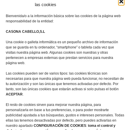
las cookies
La Casa
Bienvenida/o a la información básica sobre las cookies de la página web
responsabilidad de la entidad:
Zona de Piscina
CASONA CABELLO,S.L
Zonas Comunes
Una cookie o galleta informática es un pequeño archivo de información
que se guarda en tu ordenador, “smartphone” o tableta cada vez que
Entorno
visitas nuestra página web. Algunas cookies son nuestras y otras
pertenecen a empresas externas que prestan servicios para nuestra
página web.
Contacto
Las cookies pueden ser de varios tipos: las cookies técnicas son
necesarias para que nuestra página web pueda funcionar, no necesitan de
Calle Encina Nº 10, (
13249)
Ruidera,
Ciudad Real
tu autorización y son las únicas que tenemos activadas por defecto. Por
tanto, son las únicas cookies que estarán activas si solo pulsas el botón
ACEPTAR
.
+ 34 722567270
El resto de cookies sirven para mejorar nuestra página, para
personalizarla en base a tus preferencias, o para poder mostrarte
+ 34 655948356
publicidad ajustada a tus búsquedas, gustos e intereses personales. Todas
ellas las tenemos desactivadas por defecto, pero puedes activarlas en
casaruralmiradorderuidera@gmail.com
nuestro apartado
CONFIGURACIÓN DE COOKIES
:
toma el control y