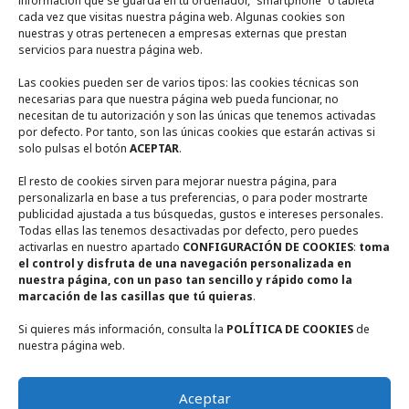
información que se guarda en tu ordenador, “smartphone” o tableta
Entorno
cada vez que visitas nuestra página web. Algunas cookies son
nuestras y otras pertenecen a empresas externas que prestan
servicios para nuestra página web.
Contacto
Las cookies pueden ser de varios tipos: las cookies técnicas son
necesarias para que nuestra página web pueda funcionar, no
necesitan de tu autorización y son las únicas que tenemos activadas
Calle Encina Nº 10, (
13249)
Ruidera,
Ciudad Real
por defecto. Por tanto, son las únicas cookies que estarán activas si
solo pulsas el botón
ACEPTAR
.
+ 34 722567270
El resto de cookies sirven para mejorar nuestra página, para
personalizarla en base a tus preferencias, o para poder mostrarte
+ 34 655948356
publicidad ajustada a tus búsquedas, gustos e intereses personales.
Todas ellas las tenemos desactivadas por defecto, pero puedes
activarlas en nuestro apartado
CONFIGURACIÓN DE COOKIES
:
toma
casaruralmiradorderuidera@gmail.com
el control y disfruta de una navegación personalizada en
nuestra página, con un paso tan sencillo y rápido como la
marcación de las casillas que tú quieras
.
Si quieres más información, consulta la
POLÍTICA DE COOKIES
de
nuestra página web.
Aceptar