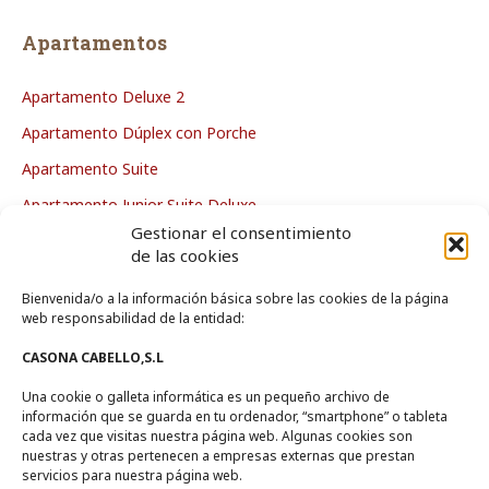
Apartamentos
Apartamento Deluxe 2
Apartamento Dúplex con Porche
Apartamento Suite
Apartamento Junior Suite Deluxe
Gestionar el consentimiento
Apartamento Deluxe
de las cookies
Bienvenida/o a la información básica sobre las cookies de la página
La Casa
web responsabilidad de la entidad:
CASONA CABELLO,S.L
Zona de Piscina
Una cookie o galleta informática es un pequeño archivo de
Zonas Comunes
información que se guarda en tu ordenador, “smartphone” o tableta
Entorno
cada vez que visitas nuestra página web. Algunas cookies son
nuestras y otras pertenecen a empresas externas que prestan
servicios para nuestra página web.