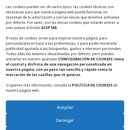
Contacto
Las cookies pueden ser de varios tipos: las cookies técnicas son
necesarias para que nuestra página web pueda funcionar, no
necesitan de tu autorización y son las únicas que tenemos activadas
Calle Encina Nº 10, (
13249)
Ruidera,
Ciudad Real
por defecto. Por tanto, son las únicas cookies que estarán activas si
solo pulsas el botón
ACEPTAR
.
+ 34 722567270
El resto de cookies sirven para mejorar nuestra página, para
personalizarla en base a tus preferencias, o para poder mostrarte
+ 34 655948356
publicidad ajustada a tus búsquedas, gustos e intereses personales.
Todas ellas las tenemos desactivadas por defecto, pero puedes
activarlas en nuestro apartado
CONFIGURACIÓN DE COOKIES
:
toma
casaruralmiradorderuidera@gmail.com
el control y disfruta de una navegación personalizada en
nuestra página, con un paso tan sencillo y rápido como la
marcación de las casillas que tú quieras
.
Si quieres más información, consulta la
POLÍTICA DE COOKIES
de
nuestra página web.
Aceptar
El Mirador de Ruidera © 2026 - Diseño web a cargo de Pablo Iannarelli
Denegar
/
Exploravia