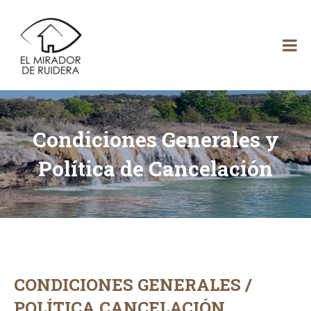
Skip
El
to
content
Mirador
de Ruidera
Condiciones Generales y
Política de Cancelación
CONDICIONES GENERALES /
POLÍTICA CANCELACIÓN