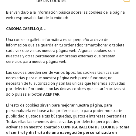
de las cookies
Bienvenida/o a la información básica sobre las cookies de la página
La Casa
web responsabilidad de la entidad:
CASONA CABELLO,S.L
Zona de Piscina
Una cookie o galleta informática es un pequeño archivo de
Zonas Comunes
información que se guarda en tu ordenador, “smartphone” o tableta
Entorno
cada vez que visitas nuestra página web. Algunas cookies son
nuestras y otras pertenecen a empresas externas que prestan
servicios para nuestra página web.
Contacto
Las cookies pueden ser de varios tipos: las cookies técnicas son
necesarias para que nuestra página web pueda funcionar, no
necesitan de tu autorización y son las únicas que tenemos activadas
Calle Encina Nº 10, (
13249)
Ruidera,
Ciudad Real
por defecto. Por tanto, son las únicas cookies que estarán activas si
solo pulsas el botón
ACEPTAR
.
+ 34 722567270
El resto de cookies sirven para mejorar nuestra página, para
personalizarla en base a tus preferencias, o para poder mostrarte
+ 34 655948356
publicidad ajustada a tus búsquedas, gustos e intereses personales.
Todas ellas las tenemos desactivadas por defecto, pero puedes
activarlas en nuestro apartado
CONFIGURACIÓN DE COOKIES
:
toma
casaruralmiradorderuidera@gmail.com
el control y disfruta de una navegación personalizada en