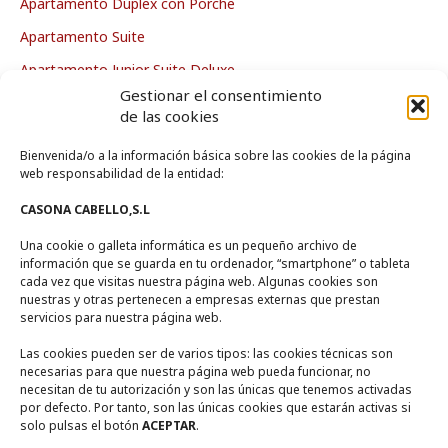
Apartamento Dúplex con Porche
Apartamento Suite
Apartamento Junior Suite Deluxe
Gestionar el consentimiento
Apartamento Deluxe
de las cookies
Bienvenida/o a la información básica sobre las cookies de la página
La Casa
web responsabilidad de la entidad:
CASONA CABELLO,S.L
Zona de Piscina
Una cookie o galleta informática es un pequeño archivo de
Zonas Comunes
información que se guarda en tu ordenador, “smartphone” o tableta
Entorno
cada vez que visitas nuestra página web. Algunas cookies son
nuestras y otras pertenecen a empresas externas que prestan
servicios para nuestra página web.
Contacto
Las cookies pueden ser de varios tipos: las cookies técnicas son
necesarias para que nuestra página web pueda funcionar, no
necesitan de tu autorización y son las únicas que tenemos activadas
Calle Encina Nº 10, (
13249)
Ruidera,
Ciudad Real
por defecto. Por tanto, son las únicas cookies que estarán activas si
solo pulsas el botón
ACEPTAR
.
+ 34 722567270