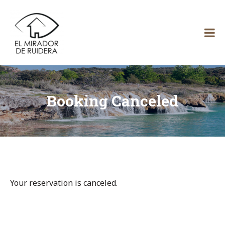
Skip
El
to
content
Mirador
de Ruidera
Booking Canceled
Your reservation is canceled.