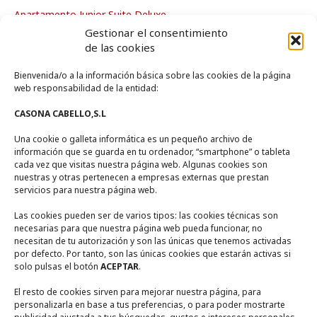
Apartamento Junior Suite Deluxe
Gestionar el consentimiento
Apartamento Deluxe
de las cookies
Bienvenida/o a la información básica sobre las cookies de la página
La Casa
web responsabilidad de la entidad:
CASONA CABELLO,S.L
Zona de Piscina
Una cookie o galleta informática es un pequeño archivo de
Zonas Comunes
información que se guarda en tu ordenador, “smartphone” o tableta
Entorno
cada vez que visitas nuestra página web. Algunas cookies son
nuestras y otras pertenecen a empresas externas que prestan
servicios para nuestra página web.
Contacto
Las cookies pueden ser de varios tipos: las cookies técnicas son
necesarias para que nuestra página web pueda funcionar, no
necesitan de tu autorización y son las únicas que tenemos activadas
Calle Encina Nº 10, (
13249)
Ruidera,
Ciudad Real
por defecto. Por tanto, son las únicas cookies que estarán activas si
solo pulsas el botón
ACEPTAR
.
+ 34 722567270
El resto de cookies sirven para mejorar nuestra página, para
personalizarla en base a tus preferencias, o para poder mostrarte
+ 34 655948356