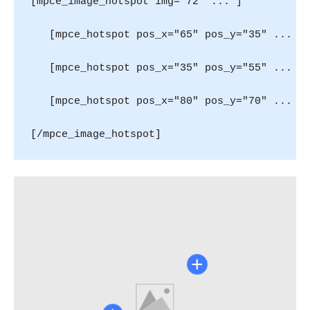
[mpce_image_hotspot img="72" ... ]

   [mpce_hotspot pos_x="65" pos_y="35" ... ]F
   [mpce_hotspot pos_x="35" pos_y="55" ... ]P
   [mpce_hotspot pos_x="80" pos_y="70" ... ]S
[/mpce_image_hotspot]
+