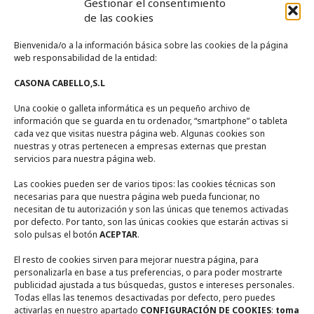
Gestionar el consentimiento
Apartamento Deluxe
de las cookies
Bienvenida/o a la información básica sobre las cookies de la página
La Casa
web responsabilidad de la entidad:
CASONA CABELLO,S.L
Zona de Piscina
Una cookie o galleta informática es un pequeño archivo de
Zonas Comunes
información que se guarda en tu ordenador, “smartphone” o tableta
Entorno
cada vez que visitas nuestra página web. Algunas cookies son
nuestras y otras pertenecen a empresas externas que prestan
servicios para nuestra página web.
Contacto
Las cookies pueden ser de varios tipos: las cookies técnicas son
necesarias para que nuestra página web pueda funcionar, no
necesitan de tu autorización y son las únicas que tenemos activadas
Calle Encina Nº 10, (
13249)
Ruidera,
Ciudad Real
por defecto. Por tanto, son las únicas cookies que estarán activas si
solo pulsas el botón
ACEPTAR
.
+ 34 722567270
El resto de cookies sirven para mejorar nuestra página, para
personalizarla en base a tus preferencias, o para poder mostrarte
+ 34 655948356
publicidad ajustada a tus búsquedas, gustos e intereses personales.
Todas ellas las tenemos desactivadas por defecto, pero puedes
activarlas en nuestro apartado
CONFIGURACIÓN DE COOKIES
:
toma