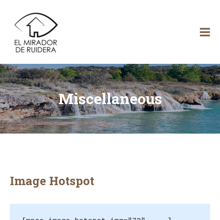
Skip
El
to
content
Mirador
de Ruidera
Miscellaneous
Image Hotspot