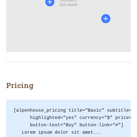
+
+
Pricing
[alpenhouse_pricing title="Basic" subtitle="S
      highlighted="yes" currency="$" price="1
      button-text="Buy" button-link="#"]

   Lorem ipsum dolor sit amet...
