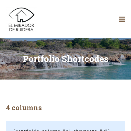
Skip
El
to
content
Mirador
de Ruidera
Portfolio Shortcodes
4 columns