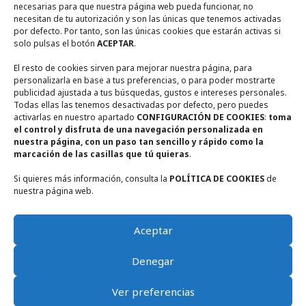
necesarias para que nuestra página web pueda funcionar, no
necesitan de tu autorización y son las únicas que tenemos activadas
Calle Encina Nº 10, (
13249)
Ruidera,
Ciudad Real
por defecto. Por tanto, son las únicas cookies que estarán activas si
solo pulsas el botón
ACEPTAR
.
+ 34 722567270
El resto de cookies sirven para mejorar nuestra página, para
personalizarla en base a tus preferencias, o para poder mostrarte
+ 34 655948356
publicidad ajustada a tus búsquedas, gustos e intereses personales.
Todas ellas las tenemos desactivadas por defecto, pero puedes
activarlas en nuestro apartado
CONFIGURACIÓN DE COOKIES
:
toma
casaruralmiradorderuidera@gmail.com
el control y disfruta de una navegación personalizada en
nuestra página, con un paso tan sencillo y rápido como la
marcación de las casillas que tú quieras
.
Si quieres más información, consulta la
POLÍTICA DE COOKIES
de
nuestra página web.
Aceptar
El Mirador de Ruidera © 2026 - Diseño web a cargo de Pablo Iannarelli
Denegar
/
Exploravia
Ver preferencias