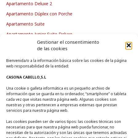
Apartamento Deluxe 2
Apartamento Dúplex con Porche
Apartamento Suite
Apartamento Junior Suite Deluxe
Gestionar el consentimiento
Apartamento Deluxe
de las cookies
Bienvenida/o a la información básica sobre las cookies de la página
La Casa
web responsabilidad de la entidad:
CASONA CABELLO,S.L
Zona de Piscina
Una cookie o galleta informática es un pequeño archivo de
Zonas Comunes
información que se guarda en tu ordenador, “smartphone” o tableta
Entorno
cada vez que visitas nuestra página web. Algunas cookies son
nuestras y otras pertenecen a empresas externas que prestan
servicios para nuestra página web.
Contacto
Las cookies pueden ser de varios tipos: las cookies técnicas son
necesarias para que nuestra página web pueda funcionar, no
necesitan de tu autorización y son las únicas que tenemos activadas
Calle Encina Nº 10, (
13249)
Ruidera,
Ciudad Real