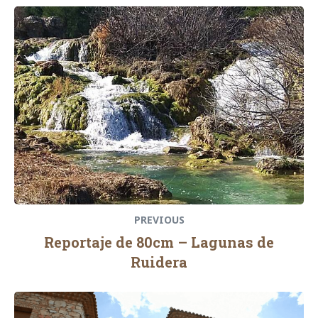
Navegación
Previous
de
post:
entradas
PREVIOUS
Reportaje de 80cm – Lagunas de
Ruidera
Next
post: