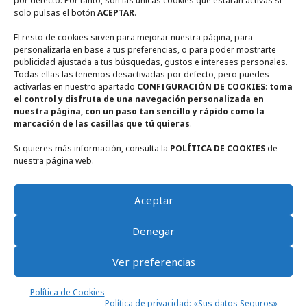
por defecto. Por tanto, son las únicas cookies que estarán activas si
solo pulsas el botón
ACEPTAR
.
+ 34 722567270
El resto de cookies sirven para mejorar nuestra página, para
personalizarla en base a tus preferencias, o para poder mostrarte
+ 34 655948356
publicidad ajustada a tus búsquedas, gustos e intereses personales.
Todas ellas las tenemos desactivadas por defecto, pero puedes
activarlas en nuestro apartado
CONFIGURACIÓN DE COOKIES
:
toma
casaruralmiradorderuidera@gmail.com
el control y disfruta de una navegación personalizada en
nuestra página, con un paso tan sencillo y rápido como la
marcación de las casillas que tú quieras
.
Si quieres más información, consulta la
POLÍTICA DE COOKIES
de
nuestra página web.
Aceptar
El Mirador de Ruidera © 2026 - Diseño web a cargo de Pablo Iannarelli
Denegar
/
Exploravia
Ver preferencias
Términos y condiciones de reserva
Aviso Legal
Política de Cookies
Política de privacidad: «Sus datos Seguros»
Política de Cookies
Política de privacidad: «Sus datos Seguros»