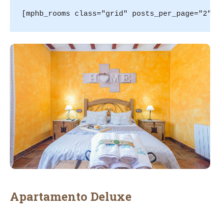
[mphb_rooms class="grid" posts_per_page="2"]
Apartamento Deluxe