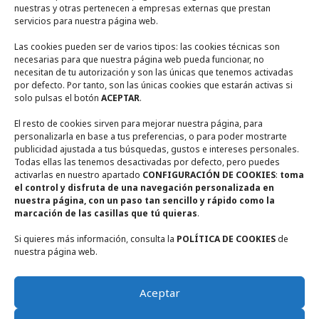
nuestras y otras pertenecen a empresas externas que prestan
servicios para nuestra página web.
Contacto
Las cookies pueden ser de varios tipos: las cookies técnicas son
necesarias para que nuestra página web pueda funcionar, no
necesitan de tu autorización y son las únicas que tenemos activadas
Calle Encina Nº 10, (
13249)
Ruidera,
Ciudad Real
por defecto. Por tanto, son las únicas cookies que estarán activas si
solo pulsas el botón
ACEPTAR
.
+ 34 722567270
El resto de cookies sirven para mejorar nuestra página, para
personalizarla en base a tus preferencias, o para poder mostrarte
+ 34 655948356
publicidad ajustada a tus búsquedas, gustos e intereses personales.
Todas ellas las tenemos desactivadas por defecto, pero puedes
activarlas en nuestro apartado
CONFIGURACIÓN DE COOKIES
:
toma
casaruralmiradorderuidera@gmail.com
el control y disfruta de una navegación personalizada en
nuestra página, con un paso tan sencillo y rápido como la
marcación de las casillas que tú quieras
.
Si quieres más información, consulta la
POLÍTICA DE COOKIES
de
nuestra página web.
Aceptar