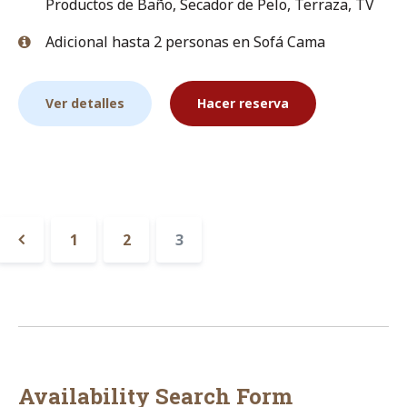
Productos de Baño
,
Secador de Pelo
,
Terraza
,
TV
Adicional hasta 2 personas en Sofá Cama
Ver detalles
Hacer reserva
Paginación
1
2
3
de
«
alojamiento
Anterior
Availability Search Form