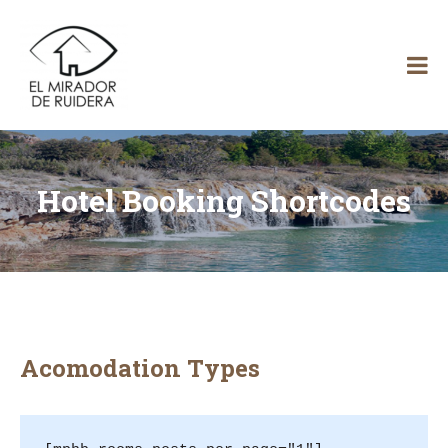
Skip
El
to
content
Mirador
de Ruidera
Hotel Booking Shortcodes
Acomodation Types