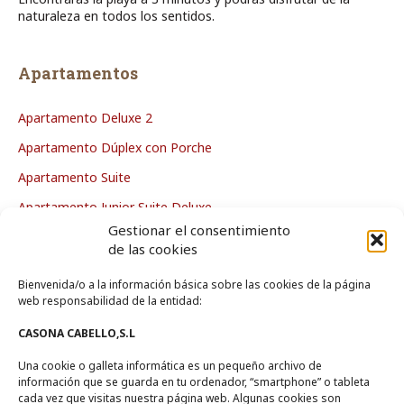
naturaleza en todos los sentidos.
Apartamentos
Apartamento Deluxe 2
Apartamento Dúplex con Porche
Apartamento Suite
Apartamento Junior Suite Deluxe
Gestionar el consentimiento
Apartamento Deluxe
de las cookies
Bienvenida/o a la información básica sobre las cookies de la página
La Casa
web responsabilidad de la entidad:
CASONA CABELLO,S.L
Zona de Piscina
Una cookie o galleta informática es un pequeño archivo de
Zonas Comunes
información que se guarda en tu ordenador, “smartphone” o tableta
Entorno
cada vez que visitas nuestra página web. Algunas cookies son