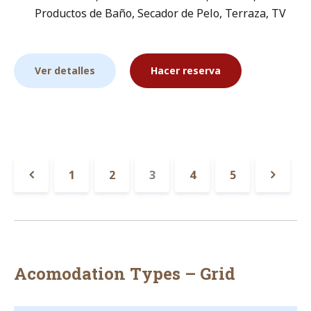
Productos de Baño
,
Secador de Pelo
,
Terraza
,
TV
Ver detalles
Hacer reserva
Paginación
1
2
3
4
5
de
«
Sigui
alojamiento
Anterior
»
Acomodation Types – Grid