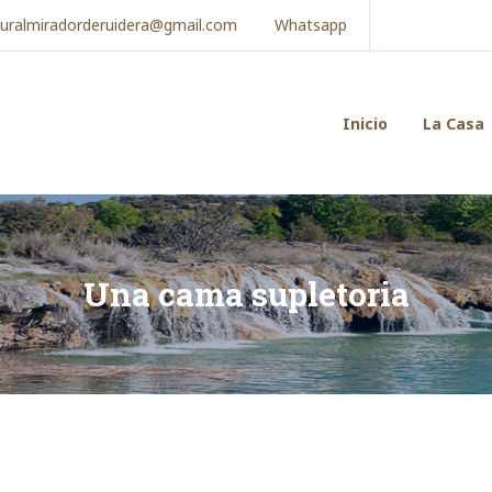
ruralmiradorderuidera@gmail.com
Whatsapp
Inicio
La Casa
Una cama supletoria