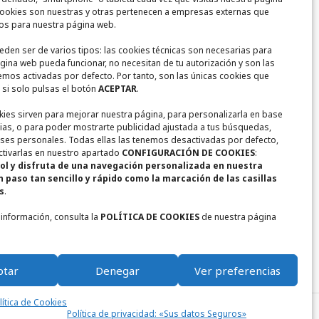
ookies son nuestras y otras pertenecen a empresas externas que
Contacto
ios para nuestra página web.
eden ser de varios tipos: las cookies técnicas son necesarias para
Calle Encina Nº 10,
gina web pueda funcionar, no necesitan de tu autorización y son las
(
13249)
Ruidera,
Ciudad Real
emos activadas por defecto. Por tanto, son las únicas cookies que
 si solo pulsas el botón
ACEPTAR
.
+ 34 722567270
okies sirven para mejorar nuestra página, para personalizarla en base
cias, o para poder mostrarte publicidad ajustada a tus búsquedas,
+ 34 655948356
eses personales. Todas ellas las tenemos desactivadas por defecto,
tivarlas en nuestro apartado
CONFIGURACIÓN DE COOKIES
:
ol y disfruta de una navegación personalizada en nuestra
casaruralmiradorderuidera@gmail.com
n paso tan sencillo y rápido como la marcación de las casillas
s
.
 información, consulta la
POLÍTICA DE COOKIES
de nuestra página
Facebook
Tripadvisor
Youtube
ptar
Denegar
Ver preferencias
lítica de Cookies
Política de privacidad: «Sus datos Seguros»
olítica de privacidad: «Sus datos Seguros»
Política de Cookies