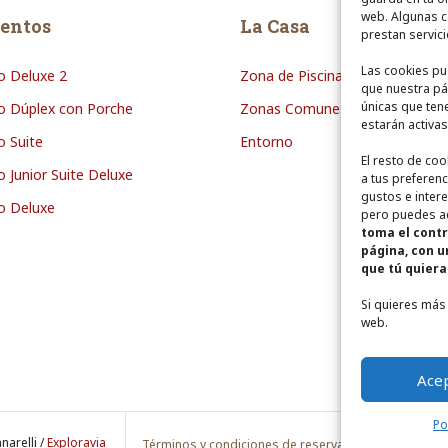
web. Algunas c
entos
La Casa
prestan servic
Las cookies pu
 Deluxe 2
Zona de Piscina
que nuestra pá
únicas que ten
 Dúplex con Porche
Zonas Comunes
estarán activas
 Suite
Entorno
El resto de co
 Junior Suite Deluxe
a tus preferen
gustos e inter
o Deluxe
pero puedes ac
toma el contr
página, con u
que tú quiera
Si quieres más
web.
Ace
Po
narelli /
Exploravia
Términos y condiciones de reserva
Aviso Legal
P