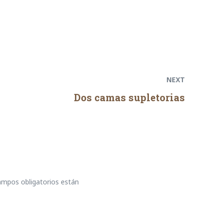
Next
post:
NEXT
Dos camas supletorias
ampos obligatorios están