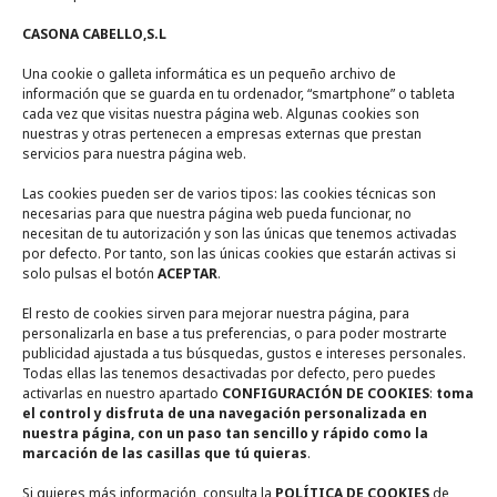
CASONA CABELLO,S.L
Zona de Piscina
Una cookie o galleta informática es un pequeño archivo de
Zonas Comunes
información que se guarda en tu ordenador, “smartphone” o tableta
Entorno
cada vez que visitas nuestra página web. Algunas cookies son
nuestras y otras pertenecen a empresas externas que prestan
servicios para nuestra página web.
Contacto
Las cookies pueden ser de varios tipos: las cookies técnicas son
necesarias para que nuestra página web pueda funcionar, no
necesitan de tu autorización y son las únicas que tenemos activadas
Calle Encina Nº 10, (
13249)
Ruidera,
Ciudad Real
por defecto. Por tanto, son las únicas cookies que estarán activas si
solo pulsas el botón
ACEPTAR
.
+ 34 722567270
El resto de cookies sirven para mejorar nuestra página, para
personalizarla en base a tus preferencias, o para poder mostrarte
+ 34 655948356
publicidad ajustada a tus búsquedas, gustos e intereses personales.
Todas ellas las tenemos desactivadas por defecto, pero puedes
activarlas en nuestro apartado
CONFIGURACIÓN DE COOKIES
:
toma
casaruralmiradorderuidera@gmail.com
el control y disfruta de una navegación personalizada en
nuestra página, con un paso tan sencillo y rápido como la
marcación de las casillas que tú quieras
.
Si quieres más información, consulta la
POLÍTICA DE COOKIES
de