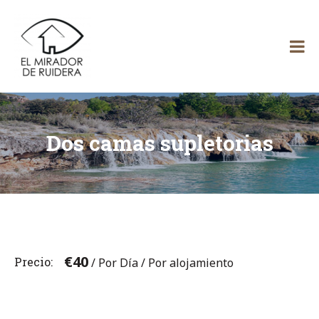
Skip
El
to
content
Mirador
de Ruidera
Dos camas supletorias
€
40
Precio
/ Por Día / Por alojamiento